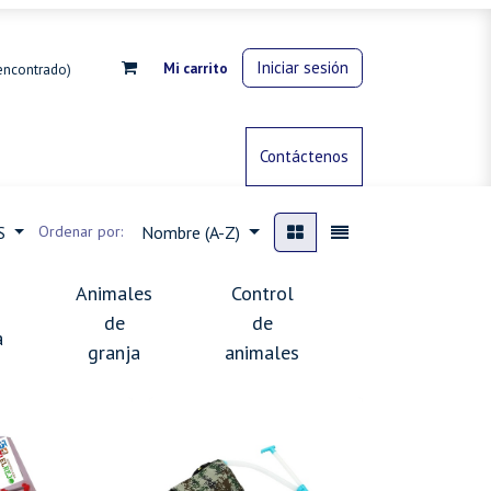
Iniciar sesión
Mi carrito
encontrado)
rdinería
Control de animales
Contáctenos
Gas propano
ES
Ordenar por:
Nombre (A-Z)
Animales
Control
de
de
Jardineria
a
granja
animales