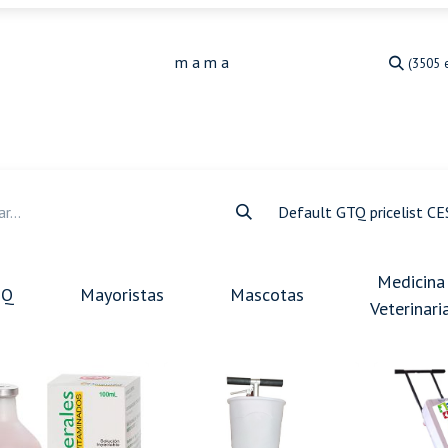
(3505 
Medicina Veterinaria
Animales de granja
Ja
Default GTQ pricelist C
Medicina
BQ
Mayoristas
Mascotas
Veterinari