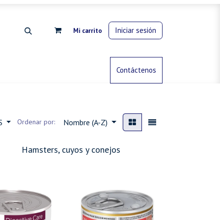
Iniciar sesión
Mi carrito
rdinería
Control de animales
Contáctenos
Gas propano
ES
Ordenar por:
Nombre (A-Z)
Hamsters, cuyos y conejos