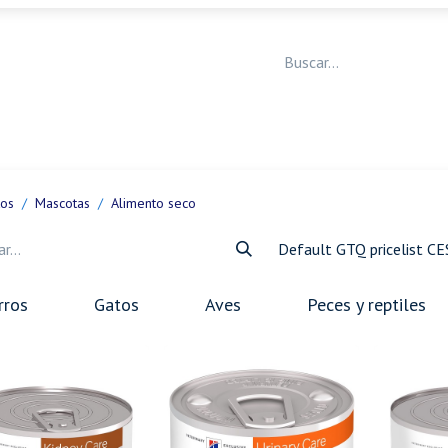
Medicina Veterinaria
Animales de granja
Ja
tos
Mascotas
Alimento seco
Default GTQ pricelist C
rros
Gatos
Aves
Peces y reptiles