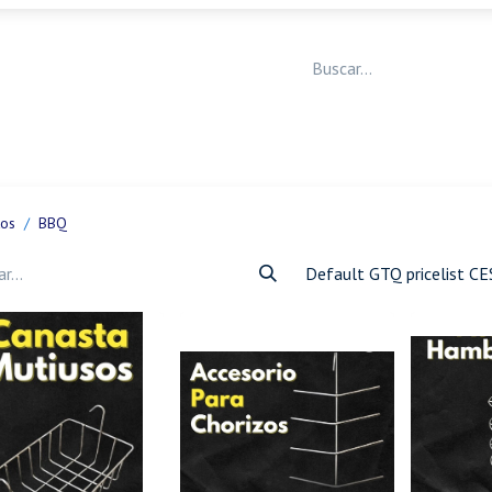
Medicina Veterinaria
Animales de granja
Ja
tos
BBQ
Default GTQ pricelist C