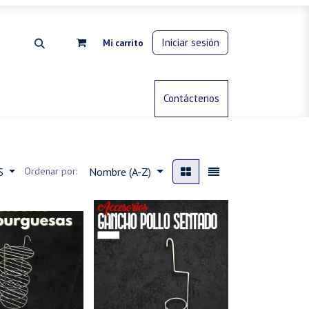
Iniciar sesión
Mi carrito
rdinería
Control de animales
Contáctenos
Gas propano
ES
Ordenar por:
Nombre (A-Z)