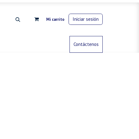
Iniciar sesión
Mi carrito
rdinería
Control de animales
Contáctenos
Gas propano