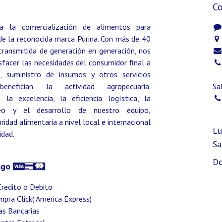
C
a la comercialización de alimentos para
de la reconocida marca Purina. Con más de 40
transmitida de generación en generación, nos
facer las necesidades del consumidor final a
, suministro de insumos y otros servicios
enefician la actividad agropecuaria.
Sa
a excelencia, la eficiencia logística, la
eo y el desarrollo de nuestro equipo,
idad alimentaria a nivel local e internacional
Lu
idad.
Sa
Do
ago
Credito o Debito
ompra Click( America Express)
as Bancarias