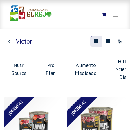
Victor
Hills
Nutri
Pro
Alimento
Scienc
Source
Plan
Medicado
Diet
¡OFERTA!
¡OFERTA!