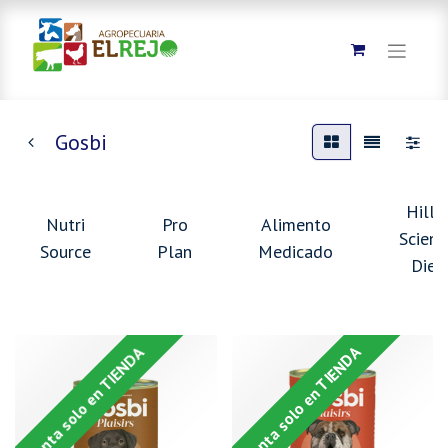
Gosbi
Hills
Nutri
Pro
Alimento
Scienc
Source
Plan
Medicado
Diet
Venta solo en TIENDA
Venta solo en TIENDA