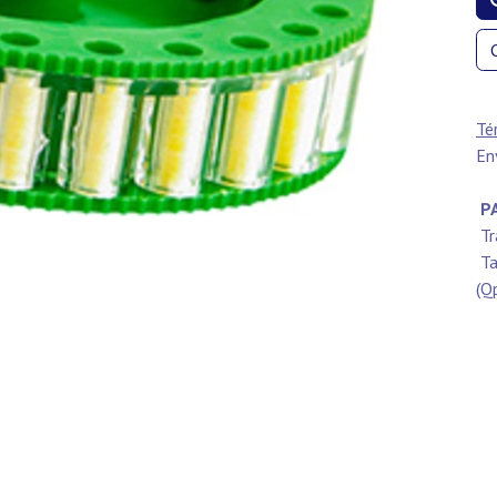
Té
En
PA
Tr
Ta
(Q