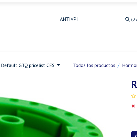
(0 
Medicina Veterinaria
Animales de granja
Ja
Default GTQ pricelist CES
Todos los productos
Hormo
R