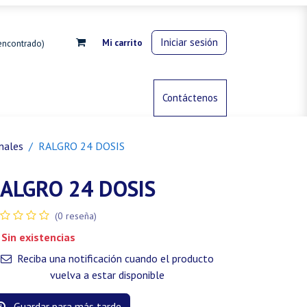
Iniciar sesión
Mi carrito
encontrado)
rdinería
Control de animales
Contáctenos
Gas propano
nales
RALGRO 24 DOSIS
ALGRO 24 DOSIS
(0 reseña)
Sin existencias
Reciba una notificación cuando el producto
vuelva a estar disponible
Guardar para más tarde