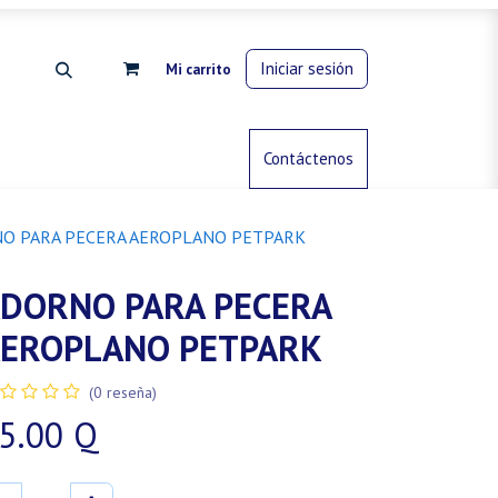
Iniciar sesión
Mi carrito
rdinería
Control de animales
Contáctenos
Gas propano
O PARA PECERA AEROPLANO PETPARK
DORNO PARA PECERA
EROPLANO PETPARK
(0 reseña)
5.00
Q