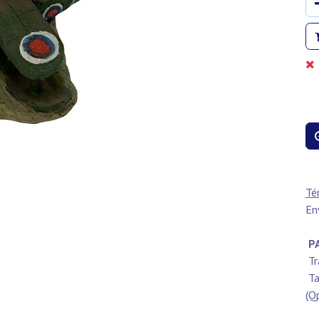
Té
En
PA
Tr
Ta
(Q