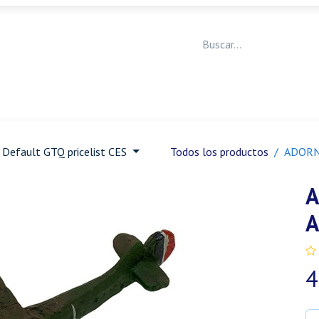
Medicina Veterinaria
Animales de granja
Ja
Default GTQ pricelist CES
Todos los productos
ADORN
A
A
4