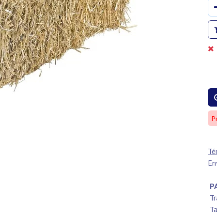
P
Té
En
PA
Tr
Ta