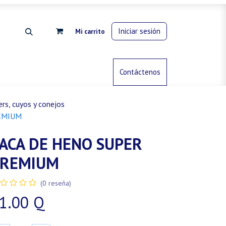
Iniciar sesión
Mi carrito
rdinería
Control de animales
Contáctenos
Gas propano
rs, cuyos y conejos
EMIUM
ACA DE HENO SUPER
PREMIUM
(0 reseña)
1.00
Q