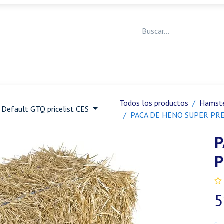
Medicina Veterinaria
Animales de granja
Ja
Todos los productos
Hamste
Default GTQ pricelist CES
PACA DE HENO SUPER PR
P
5