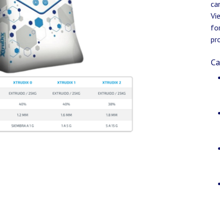
ca
Vi
fo
pr
Ca