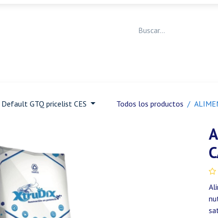
Medicina Veterinaria
Animales de granja
Ja
Default GTQ pricelist CES
Todos los productos
ALIME
A
C
Al
nu
sa