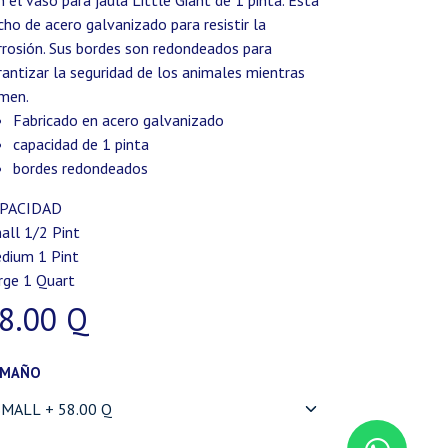
n el vaso para jaula Little Giant de 1 pinta. Está
cho de acero galvanizado para resistir la
rrosión. Sus bordes son redondeados para
rantizar la seguridad de los animales mientras
men.
Fabricado en acero galvanizado
capacidad de 1 pinta
bordes redondeados
PACIDAD
all 1/2 Pint
dium 1 Pint
rge 1 Quart
8.00
Q
AMAÑO