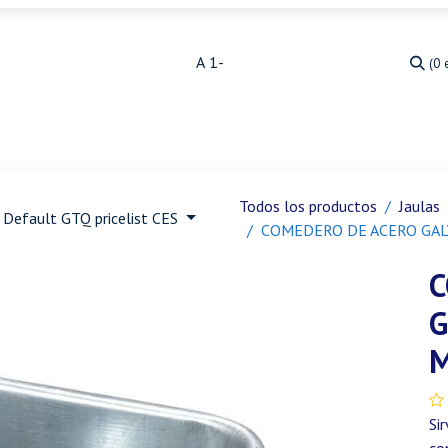
(0 
Medicina Veterinaria
Animales de granja
Ja
Todos los productos
Jaulas
Default GTQ pricelist CES
COMEDERO DE ACERO GAL
C
G
M
Si