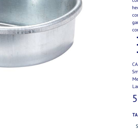
co
he
co
ga
co
CA
Sm
Me
La
5
T