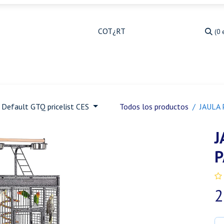
(0 
Medicina Veterinaria
Animales de granja
Ja
Default GTQ pricelist CES
Todos los productos
JAULA 
J
P
2