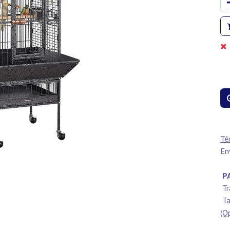
Té
En
PA
Tr
Ta
(Q