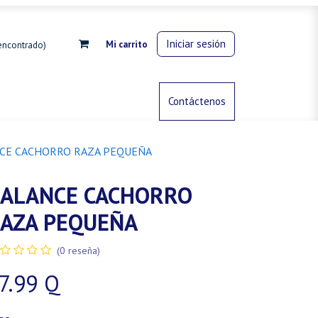
Iniciar sesión
Mi carrito
encontrado)
rdinería
Control de animales
Contáctenos
Gas propano
CE CACHORRO RAZA PEQUEÑA
ALANCE CACHORRO
AZA PEQUEÑA
(0 reseña)
7.99
Q