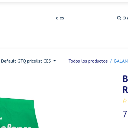
(0 
Medicina Veterinaria
Animales de granja
Ja
Default GTQ pricelist CES
Todos los productos
BALAN
B
R
7