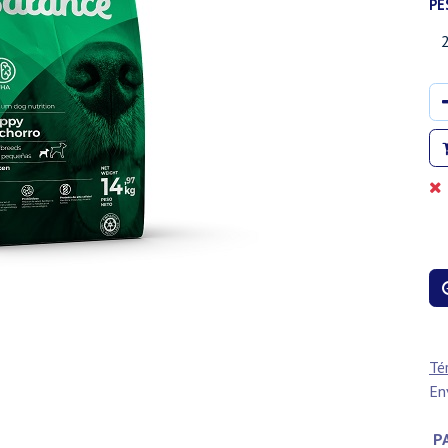
PE
Té
En
PA