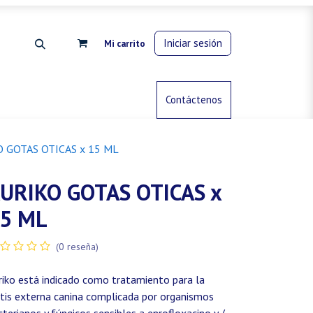
Iniciar sesión
Mi carrito
rdinería
Control de animales
Contáctenos
Gas propano
 GOTAS OTICAS x 15 ML
URIKO GOTAS OTICAS x
5 ML
(0 reseña)
riko está indicado como tratamiento para la
itis externa canina complicada por organismos