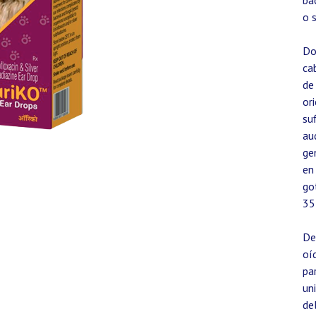
ba
o 
Do
ca
de
or
su
au
ge
en
go
35
De
oí
pa
un
de