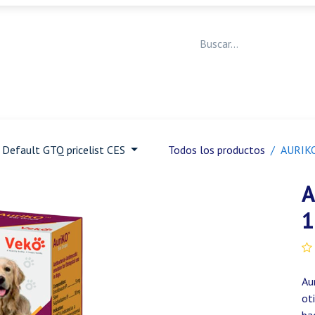
Medicina Veterinaria
Animales de granja
Ja
Default GTQ pricelist CES
Todos los productos
AURIKO
A
1
Au
ot