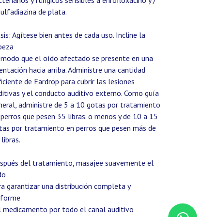
cterianos y fúngicos sensibles a enrofloxacino y /
sulfadiazina de plata.
sis: Agítese bien antes de cada uso. Incline la
beza
 modo que el oído afectado se presente en una
ientación hacia arriba. Administre una cantidad
ficiente de Eardrop para cubrir las lesiones
ditivas y el conducto auditivo externo. Como guía
neral, administre de 5 a 10 gotas por tratamiento
 perros que pesen 35 libras. o menos y de 10 a 15
tas por tratamiento en perros que pesen más de
 libras.
spués del tratamiento, masajee suavemente el
do
ra garantizar una distribución completa y
iforme
l medicamento por todo el canal auditivo