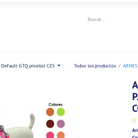
Medicina Veterinaria
Animales de granja
Ja
Default GTQ pricelist CES
Todos los productos
ARNES
A
P
C
Ar
Co