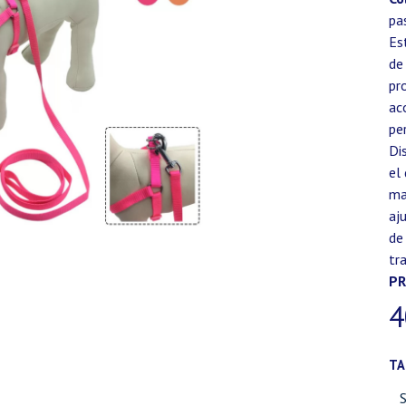
pa
Es
de
pr
ac
pe
Di
el
ma
aj
de
tr
PR
4
T