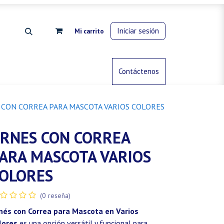
Iniciar sesión
Mi carrito
rdinería
Control de animales
Contáctenos
Gas propano
 CON CORREA PARA MASCOTA VARIOS COLORES
RNES CON CORREA
ARA MASCOTA VARIOS
OLORES
(0 reseña)
nés con Correa para Mascota en Varios
lores
es una opción versátil y funcional para