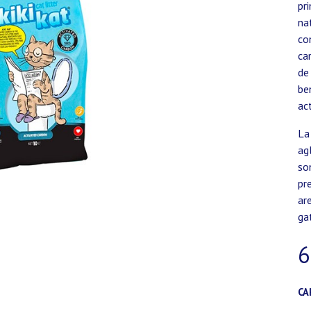
pr
na
co
ca
de
be
ac
La
ag
so
pr
ar
ga
6
CA