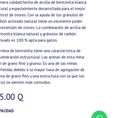
imera calidad hecha de arcilla de bentonita blanca
tural y especialmente desarrollada para el mejor
ntrol de olores. Con la ayuda de los gránulos de
rbón activado natural tiene un excelente poder
 retención de olores. La combinación de arcilla de
ntonita blanca natural y gránulos de carbón
tivado es 100 % apta para gatos.
 mina de bentonita tiene una característica de
lomeración estructural. Las arenas de esta mina
n de grano fino y grueso. Es una de las minas
eferidas debido a la mayor tasa de agregación de
ena de grano fino y una estructura con la que los
tos se sienten más cómodos.
5.00
Q
PACIDAD