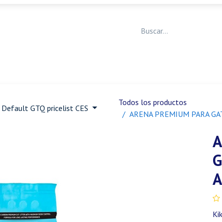
Medicina Veterinaria
Animales de granja
Ja
Todos los productos
Default GTQ pricelist CES
ARENA PREMIUM PARA GAT
A
G
A
Ki