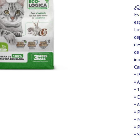
¿Q
Es
es
Lo
de
de
de
in
Ca
• 
• 
• 
• 
• 
• 
• 
• 
• 