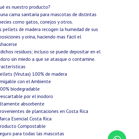
ué es nuestro producto?
 una cama sanitaria para mascotas de distintas
pecies como gatos, conejos y otros.
s pellets de madera recogen la humedad de sus
posiciones y orina, haciendo mas fácil el
shacerse
 dichos residuos; incluso se puede depositar en el
odoro sin miedo a que se atasque o contamine.
racterísticas
Pellets (Virutas) 100% de madera
Amigable con el Ambiente
100% biodegradable
Descartable por el inodoro
Altamente absorbente
Provenientes de plantaciones en Costa Rica
Marca Esencial Costa Rica
Producto Compostable
Seguro para todas las mascotas