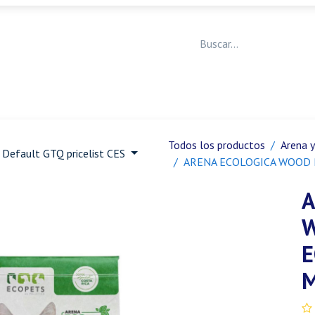
Medicina Veterinaria
Animales de granja
Ja
Todos los productos
Arena y
Default GTQ pricelist CES
ARENA ECOLOGICA WOOD 
A
W
E
M