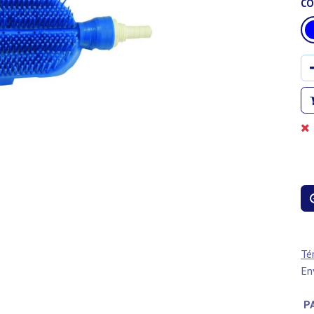
CO
Té
En
PA