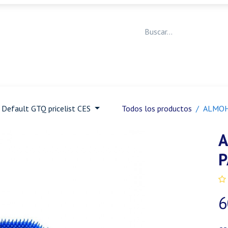
Medicina Veterinaria
Animales de granja
Ja
Default GTQ pricelist CES
Todos los productos
ALMOH
A
P
6