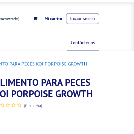
Iniciar sesión
Mi carrito
encontrado)
rdinería
Control de animales
Contáctenos
Gas propano
NTO PARA PECES KOI PORPOISE GROWTH
LIMENTO PARA PECES
OI PORPOISE GROWTH
(0 reseña)