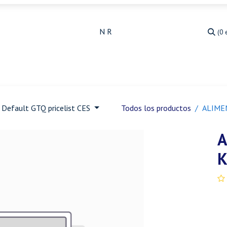
(0 
Medicina Veterinaria
Animales de granja
Ja
Default GTQ pricelist CES
Todos los productos
ALIME
A
K