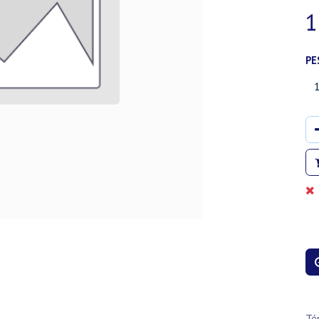
1
PE
Té