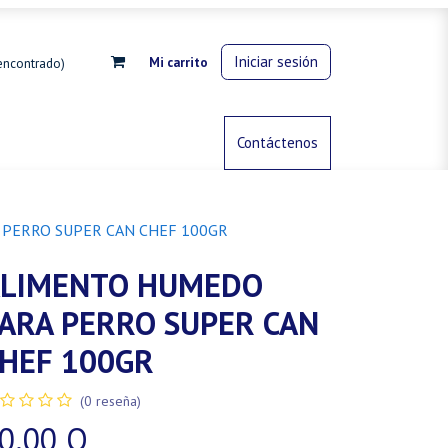
Iniciar sesión
Mi carrito
encontrado)
rdinería
Control de animales
Contáctenos
Gas propano
PERRO SUPER CAN CHEF 100GR
LIMENTO HUMEDO
ARA PERRO SUPER CAN
HEF 100GR
(0 reseña)
0.00
Q