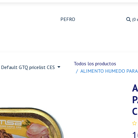
(0 
Medicina Veterinaria
Animales de granja
Ja
Todos los productos
Default GTQ pricelist CES
ALIMENTO HUMEDO PARA 
A
P
C
1