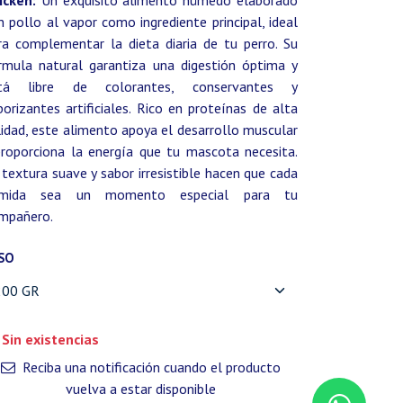
icken:
Un exquisito alimento húmedo elaborado
n pollo al vapor como ingrediente principal, ideal
ra complementar la dieta diaria de tu perro. Su
rmula natural garantiza una digestión óptima y
tá libre de colorantes, conservantes y
borizantes artificiales. Rico en proteínas de alta
lidad, este alimento apoya el desarrollo muscular
proporciona la energía que tu mascota necesita.
 textura suave y sabor irresistible hacen que cada
mida sea un momento especial para tu
mpañero.
SO
Sin existencias
Reciba una notificación cuando el producto
vuelva a estar disponible