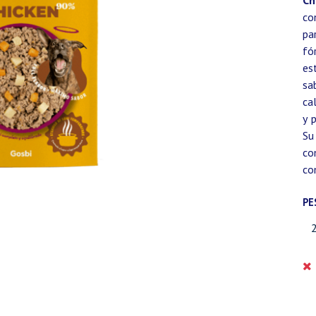
Ch
co
pa
fó
es
sa
ca
y 
Su
co
co
PE