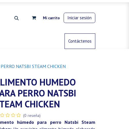
Iniciar sesión
Mi carrito
rdinería
Control de animales
Contáctenos
Gas propano
PERRO NATSBI STEAM CHICKEN
LIMENTO HUMEDO
ARA PERRO NATSBI
TEAM CHICKEN
(0 reseña)
imento húmedo para perro Natsbi Steam