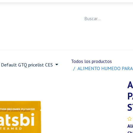
Medicina Veterinaria
Animales de granja
Ja
Todos los productos
Default GTQ pricelist CES
ALIMENTO HUMEDO PARA 
A
P
S
Al