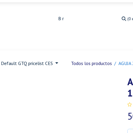
(0 
Medicina Veterinaria
Animales de granja
Ja
Default GTQ pricelist CES
Todos los productos
AGUJA 
A
1
5