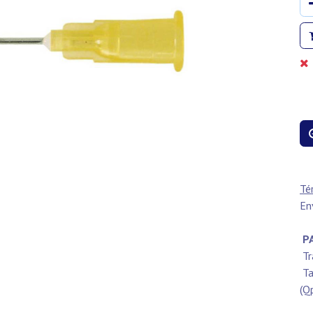
Té
En
PA
Tr
Ta
(Q