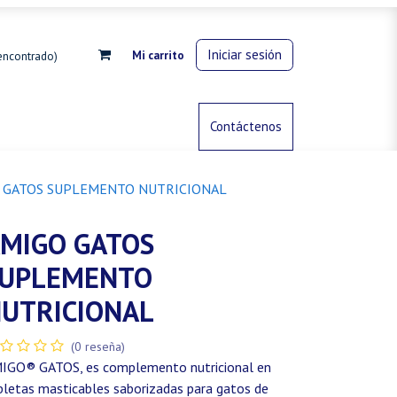
Iniciar sesión
Mi carrito
encontrado)
rdinería
Control de animales
Contáctenos
Gas propano
 GATOS SUPLEMENTO NUTRICIONAL
MIGO GATOS
SUPLEMENTO
UTRICIONAL
(0 reseña)
IGO® GATOS, es complemento nutricional en
bletas masticables saborizadas para gatos de