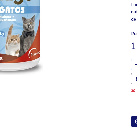
to
nu
de
Pr
1