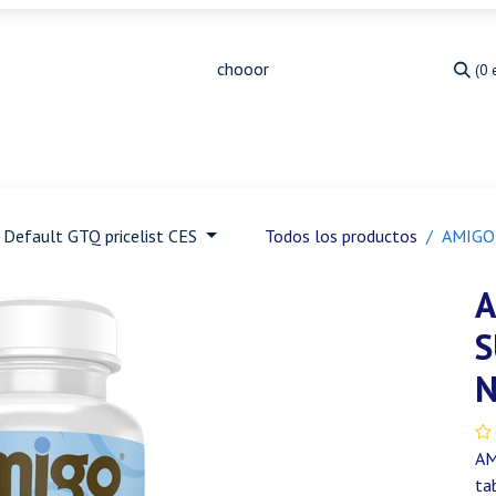
(0 
Medicina Veterinaria
Animales de granja
Ja
Default GTQ pricelist CES
Todos los productos
AMIGO
A
N
AM
ta