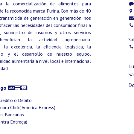
a la comercialización de alimentos para
de la reconocida marca Purina. Con más de 40
transmitida de generación en generación, nos
facer las necesidades del consumidor final a
, suministro de insumos y otros servicios
enefician la actividad agropecuaria.
Sa
a excelencia, la eficiencia logística, la
eo y el desarrollo de nuestro equipo,
idad alimentaria a nivel local e internacional
Lu
idad.
Sa
Do
ago
Credito o Debito
ompra Click( America Express)
as Bancarias
ontra Entrega)