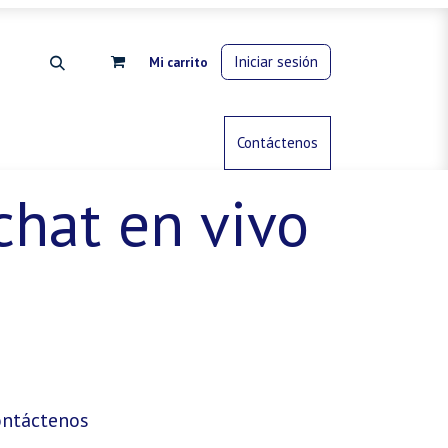
Iniciar sesión
Mi carrito
rdinería
Control de animales
Contáctenos
Gas propano
chat en vivo
ontáctenos